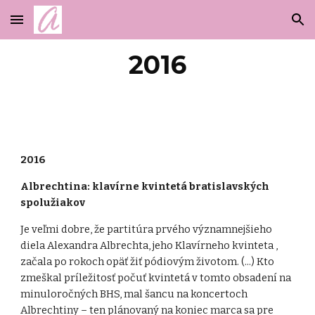
Skip to main content
Skip to navigation
2016
2016
Albrechtina: klavírne kvintetá bratislavských
spolužiakov
Je veľmi dobre, že partitúra prvého významnejšieho
diela Alexandra Albrechta, jeho Klavírneho kvinteta ,
začala po rokoch opäť žiť pódiovým životom. (...) Kto
zmeškal príležitosť počuť kvintetá v tomto obsadení na
minuloročných BHS, mal šancu na koncertoch
Albrechtiny – ten plánovaný na koniec marca sa pre