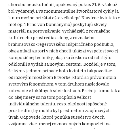
chorobu neuskutočnil, opakovaný pokus 21. 6. však už
bol vydarený. Dva monumentálne štvorčasťové cykly (a
k nim možno prirátať ešte veľkolepé Klavírne kvinteto c
mol op. 1 Ernö von Dohnányiho) poskytujú skvelý
materiál na porovnávanie: vychádzajú z rovnakého
kultúrneho prostredia a doby, z rovnakého
brahmsovsko-regerovského inšpiračného podhubia,
obaja mladí autori v nich chceli ukázať vyspelosť svojej
kompozičnej techniky, obaja sa čoskoro od ich štýlu
odklonili a vydali sa novými cestami. Rozdiel je v tom,
že kým v jednom prípade bolo kvinteto takpovediac
odrazovým mostíkom k tvorbe, ktorá sa právom stala
svetovým fenoménom, v tom druhom nasledovalo
zotrvanie v lokálnych súvislostiach. Prečo je tomu tak a
do akej miery sa na tom podpísala veľkosť
individuálneho talentu, resp. okolnosti spôsobné
prostredím, by mohlo byť predmetom zaujímavých
úvah. Odpovede, ktoré ponúka susedstvo dvoch
vzájomne viac-menej rovnocenných kompozícií na