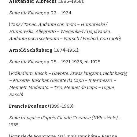
Alexander Albrecht
(1885–1958):
Suite für Klavier,
op. 22 – 1924
(
Tanz / Tanec. Andante con moto – Humoreske /
Humoreska. Allegretto – Wiegenlied / Uspávanka.
Andante poco sostenuto – Marsch / Pochod. Con moto
)
Arnold Schönberg
(1874–1951):
Suite für Klavier,
op. 25 – 1921, 1923, ed. 1925
(
Präludium. Rasch – Gavotte. Etwas langsam, nicht hastig
– Musette. Rascher. Gavotte da Capo – Intermezzo. –
Menuett. Moderato. – Trio. Menuet da Capo – Gigue.
Rasch
)
Francis Poulenc
(1899–1963):
Suite française d’après Claude Gervaise (XVIe siècle)
–
1935
(
Bransle de Bourgogne. Gai, mais sans hâte – Pavane.