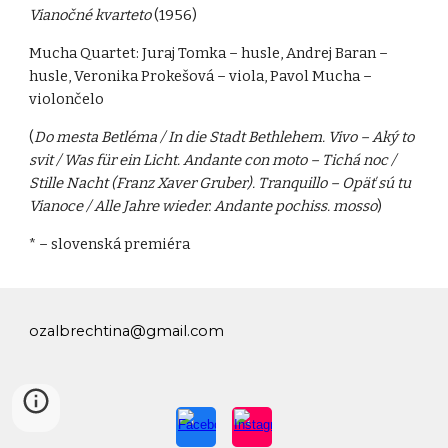
Vianočné kvarteto
(1956)
Mucha Quartet: Juraj Tomka – husle, Andrej Baran –
husle, Veronika Prokešová – viola, Pavol Mucha –
violončelo
(
Do mesta Betléma / In die Stadt Bethlehem. Vivo – Aký to
svit / Was für ein Licht. Andante con moto – Tichá noc /
Stille Nacht (Franz Xaver Gruber). Tranquillo – Opäť sú tu
Vianoce / Alle Jahre wieder. Andante pochiss. mosso
)
* – slovenská premiéra
ozalbrechtina@gmail.com