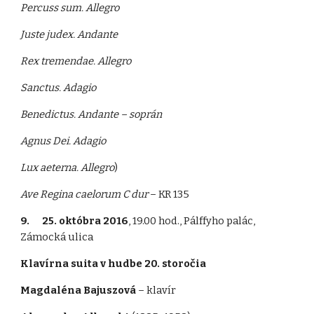
Percuss sum. Allegro
Juste judex. Andante
Rex tremendae. Allegro
Sanctus. Adagio
Benedictus. Andante – soprán
Agnus Dei. Adagio
Lux aeterna. Allegro
)
Ave Regina caelorum C dur
– KR 135
9. 25. októbra 2016
, 19.00 hod., Pálffyho palác,
Zámocká ulica
Klavírna suita v hudbe 20. storočia
Magdaléna Bajuszová
– klavír