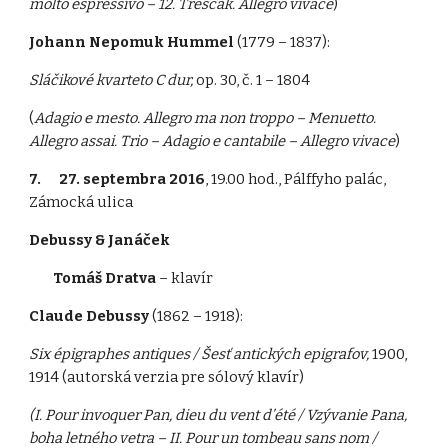
molto espressivo – 12. Treščak. Allegro vivace
)
Johann Nepomuk Hummel
(1779 – 1837):
Sláčikové kvarteto C dur,
op. 30, č. 1 – 1804
(
Adagio e mesto. Allegro ma non troppo – Menuetto.
Allegro assai. Trio – Adagio e cantabile – Allegro vivace
)
7. 27. septembra 2016
, 19.00 hod., Pálffyho palác,
Zámocká ulica
Debussy & Janáček
Tomáš Dratva
– klavír
Claude Debussy
(1862 – 1918):
Six épigraphes antiques / Šesť antických epigrafov,
1900,
1914 (autorská verzia pre sólový klavír)
(I. Pour invoquer Pan, dieu du vent d’été / Vzývanie Pana,
boha letného vetra – II. Pour un tombeau sans nom /