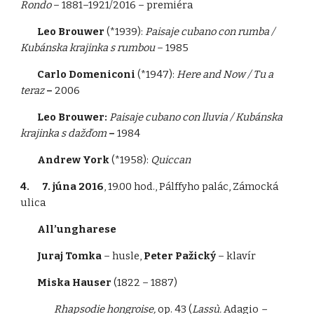
Rondo
– 1881–1921/2016 – premiéra
Leo Brouwer
(*1939):
Paisaje cubano con rumba /
Kubánska krajinka s rumbou
– 1985
Carlo Domeniconi
(*1947):
Here and Now / Tu a
teraz
–
2006
Leo Brouwer:
Paisaje cubano con lluvia / Kubánska
krajinka s dažďom
–
1984
Andrew York
(*1958):
Quiccan
4. 7. júna 2016
, 19.00 hod., Pálffyho palác, Zámocká
ulica
All’ungharese
Juraj Tomka
– husle,
Peter Pažický
– klavír
Miska Hauser
(1822 – 1887)
Rhapsodie hongroise,
op. 43 (
Lassù.
Adagio
–