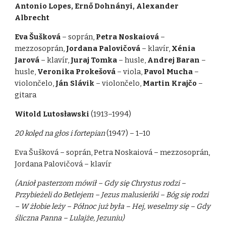
Antonio Lopes, Ernő Dohnányi, Alexander
Albrecht
Eva Šušková
– soprán,
Petra Noskaiová
–
mezzosoprán,
Jordana Palovičová
– klavír,
Xénia
Jarová
– klavír,
Juraj Tomka
– husle,
Andrej Baran
–
husle,
Veronika Prokešová
– viola,
Pavol Mucha
–
violončelo,
Ján Slávik
– violončelo,
Martin Krajčo
–
gitara
Witold Lutosławski
(1913–1994)
20 kolęd na głos i fortepian
(1947) – 1–10
Eva Šušková – soprán, Petra Noskaiová – mezzosoprán,
Jordana Palovičová – klavír
(Anioł pasterzom mówił – Gdy się Chrystus rodzi –
Przybieżeli do Betlejem – Jezus malusieńki – Bóg się rodzi
– W żłobie leży – Północ już była – Hej, weselmy się – Gdy
śliczna Panna – Lulajże, Jezuniu)