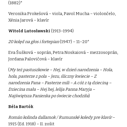
(1882)*
Veronika Prokešová – viola, Pavol Mucha – violončelo,
Xénia Jarová – klavír
Witold Lutosławski
(1913–1994)
20 kolęd na głos i fortepian
(1947) – 11–20*
Eva Šušková – soprán, Petra Noskaiová – mezzosoprán,
Jordana Palovičová – klavír
(
My też pastuszkowie – Hej, w dzień narodzenia – Hola,
hola, pasterze z pola – Jezu, śliczny kwiecie – Z
narodzenia Pana – Pasterze mili – A cóż z tą dzieciną –
Dziecina mała – Hej hej, lelija Panna Maryja –
Najświętsza Panienka po świecie chodziła
)
Béla Bartók
Román kolinda dallamok / Rumunské koledy pre klavír
–
1915 (Ed. 1918) – II. zošit