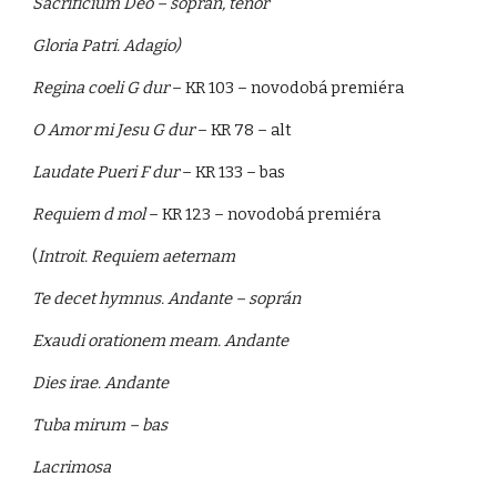
Sacrificium Deo – soprán, tenor
Gloria Patri. Adagio)
Regina coeli G dur
– KR 103 – novodobá premiéra
O Amor mi Jesu G dur
– KR 78 – alt
Laudate Pueri F dur
– KR 133 – bas
Requiem d mol
– KR 123 – novodobá premiéra
(
Introit. Requiem aeternam
Te decet hymnus. Andante – soprán
Exaudi orationem meam. Andante
Dies irae. Andante
Tuba mirum – bas
Lacrimosa