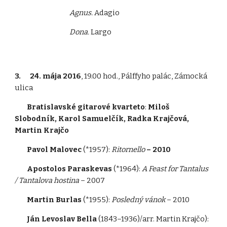
Agnus.
Adagio
Dona.
Largo
3. 24. mája 2016
, 19.00 hod., Pálffyho palác, Zámocká
ulica
Bratislavské gitarové kvarteto
:
Miloš
Slobodník, Karol Samuelčík, Radka Krajčová,
Martin Krajčo
Pavol Malovec
(*1957):
Ritornello
– 2010
Apostolos Paraskevas
(*1964):
A Feast for Tantalus
/ Tantalova hostina
– 2007
Martin Burlas
(*1955):
Posledný vánok
– 2010
Ján Levoslav Bella
(1843–1936)/arr. Martin Krajčo):