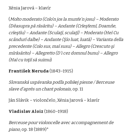
Xénia Jarová – klavír
(
Molto moderato (Colo’n jos la munťe’n josu) – Moderato
(Děasupra pă răsăritu) – Andante (Crĭeşťemĭ, Doamňe,
crĭeştĭu) – Andante (Sculaţĭ, sculaţĭ) – Moderato (Heĭ Cu
scândurĭ dalbe) – Andante (Şĭo luat, luată) – Varianta della
precedente (Colo sus, maĭ susu) – Allegro (Crescuto şi
mĭrăsărito) – Allegretto (D’i cez domnul bunu) – Allegro
(Haĭ cu toţiĭ să suimu
)
František Neruda
(1843–1915)
Slovanská uspávanka podľa poľskej piesne / Berceuse
slave d’après un chant polonais,
op. 11
Ján Slávik – violončelo, Xénia Jarová – klavír
Vladislav Aloiz
(1860–1918)
Berceuse pour violoncelle avec accompagnement de
piano
, op. 18 (1889)*