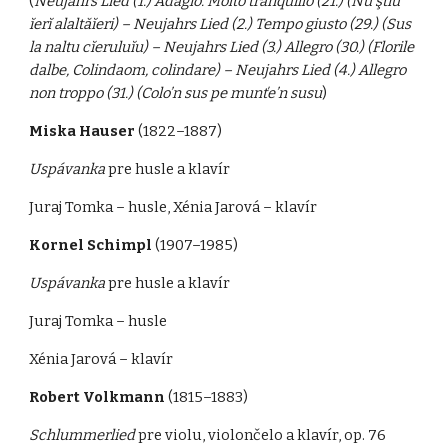
(
Neujahrs Lied (1.) Adagio. Molto tranquillo (21.) (Nu ştĭu
ĭerĭ alaltăĭeri) – Neujahrs Lied (2.) Tempo giusto (29.) (Sus
la naltu cĭeruluĭu) – Neujahrs Lied (3.) Allegro (30.) (Florile
dalbe, Colindaom, colindare) – Neujahrs Lied (4.) Allegro
non troppo (31.) (Colo’n sus pe munťe’n susu
)
Miska Hauser
(1822–1887)
Uspávanka
pre husle a klavír
Juraj Tomka – husle, Xénia Jarová – klavír
Kornel Schimpl
(1907–1985)
Uspávanka
pre husle a klavír
Juraj Tomka – husle
Xénia Jarová – klavír
Robert Volkmann
(1815–1883)
Schlummerlied
pre violu, violončelo a klavír, op. 76