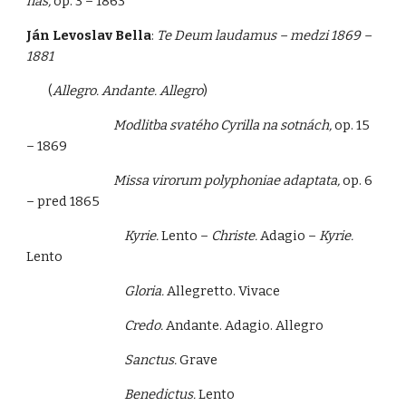
náš,
op. 3 – 1863
Ján Levoslav Bella
:
Te Deum laudamus – medzi 1869 –
1881
(
Allegro. Andante. Allegro
)
Modlitba svatého Cyrilla na sotnách,
op. 15
– 1869
Missa virorum polyphoniae adaptata,
op. 6
– pred 1865
Kyrie.
Lento –
Christe.
Adagio –
Kyrie.
Lento
Gloria.
Allegretto. Vivace
Credo.
Andante. Adagio. Allegro
Sanctus.
Grave
Benedictus.
Lento