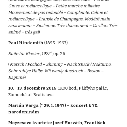
Grave et mélancolique – Petite marche militaire.
Mouvement de pas redoublé – Complainte. Calme et
mélancolique – Bransle de Champagne. Modéré main
sans lenteur – Sicilienne. Très doucement – Carillon. Très
animé – très gai
)
Paul Hindemith
(1895–1963):
Suite für Klavier „1922“
, op. 26
(
Marsch / Pochod – Shimmy – Nachtstück / Nokturno.
Sehr ruhige Halbe. Mit wenig Ausdruck – Boston –
Ragtime
)
10. 13. decembra 2016
, 19.00 hod., Pálffyho palác,
Zámocká ul. Bratislava
Marián Varga (* 29. 1. 1947) – koncert k 70.
narodeninám
Moyzesovo kvarteto: Jozef Horváth, František