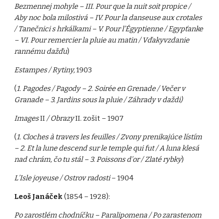
Bezmennej mohyle – III. Pour que la nuit soit propice /
Aby noc bola milostivá – IV. Pour la danseuse aux crotales
/ Tanečnici s hrkálkami – V. Pour l’Égyptienne / Egypťanke
– VI. Pour remercier la pluie au matin / Vďakyvzdanie
rannému dažďu
)
Estampes / Rytiny,
1903
(
1. Pagodes / Pagody – 2. Soirée en Grenade / Večer v
Granade – 3. Jardins sous la pluie / Záhrady v daždi)
Images
II
/ Obrazy
II. zošit – 1907
(
1. Cloches à travers les feuilles / Zvony prenikajúce lístím
– 2. Et la lune descend sur le temple qui fut / A luna klesá
nad chrám, čo tu stál – 3. Poissons d’or / Zlaté rybky
)
L’Isle joyeuse / Ostrov radosti
– 1904
Leoš Janáček
(1854 – 1928):
Po zarostlém chodníčku – Paralipomena / Po zarastenom