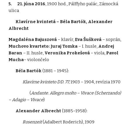
5. 21. júna 2016
, 19.00 hod., Pálffyho palác, Zámocká
ulica
Klavírne kvintetá – Béla Bartók, Alexander
Albrecht
Magdaléna Bajuszová
– klavír,
Eva Šušková
– soprán,
Muchovo kvarteto: Juraj Tomka
– I. husle,
Andrej
Baran
– II. husle,
Veronika Prokešová
– viola,
Pavol
Mucha
–
violončelo
Béla Bartók
(1881 – 1945):
Klavírne kvinteto DD. 77,
1903 – 1904, revízia 1970
(
Andante. Allegro molto – Vivace (Scherzando)
– Adagio – Vivace
)
Alexander Albrecht
(1885–1958):
Rosenzeit
(Adalbert Roderich), 1909