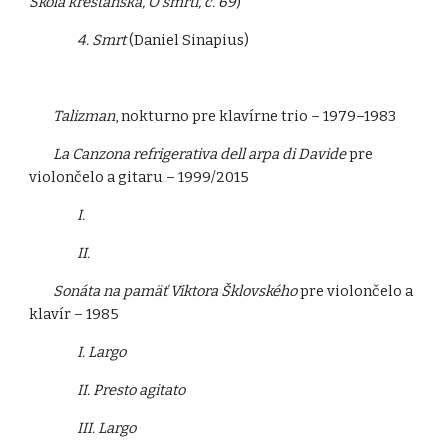
Škola kresťanská, O smrti, č. 69
)
4. Smrt
(Daniel Sinapius)
Talizman
, nokturno pre klavírne trio – 1979–1983
La Canzona refrigerativa dell arpa di Davide
pre
violončelo a gitaru – 1999/2015
I.
II.
Sonáta na pamäť Viktora Šklovského
pre violončelo a
klavír – 1985
I. Largo
II. Presto agitato
III. Largo