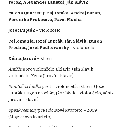
Török, Alexander Lakatoš, Ján Slávik
Mucha Quartet: Juraj Tomka, Andrej Baran,
Veronika Prokešová, Pavol Mucha
Jozef Lupták
– violončelo
Cellomania: Jozef Lupták, Ján Slávik, Eugen
Prochác, Jozef Podhoranský
– violončelá
Xénia Jarová
– klavír
Antifóna
pre violončelo a klavír (Ján Slávik –
violončelo, Xénia Jarová – klavír)
Smútočná hudba
pre tri violončelá a klavír (Jozef
Lupták, Eugen Prochác, Ján Slávik – violončelo, Xénia
Jarová – klavír)
Speak Memory
pre sláčikové kvarteto – 2009
(Moyzesovo kvarteto)