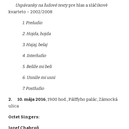
Uspávanky na ľudové texty
pre hlas a sláčikové
kvarteto – 2002/2008
1. Preludio
2. Hojda, hojda
3. Hajaj, belaj
4. Interludio
5. Beliže mi beli
6. Usniže mi usni
7. Postludio
2. 10. mája 2016
, 19.00 hod., Pálffyho palác, Zámocká
ulica
Octet Singers:
Jozef Chabroň