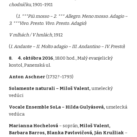
chodníčku,
1901–1911
(
1. ***Più mosso – 2. *** Allegro. Meno mosso. Adagio –
3. ***Vivo. Presto. Vivo. Presto. Adagio
)
V mlhách / V hmlách
, 1912
(
I. Andante – II. Molto adagio – III. Andantino – IV. Presto
)
8. 4. októbra 2016
, 18.00 hod., Malý evanjelický
kostol, Panenská ul.
Anton Aschner
(1732?–1793)
Solamente naturali – Miloš Valent,
umelecký
vedúci
Vocale Ensemble SoLa – Hilda Gulyásová,
umelecká
vedúca
Marianna Hochelová
– soprán,
Miloš Valent,
Barbara Barros, Blanka Pavlovičová, Ján Kružliak
–