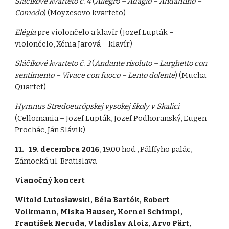
Sláčikové kvarteto č. 4
(
Allegro – Adagio – Andantino –
Comodo
) (Moyzesovo kvarteto)
Elégia
pre violončelo a klavír (Jozef Lupták –
violončelo, Xénia Jarová – klavír)
Sláčikové kvarteto č. 3
(
Andante risoluto – Larghetto con
sentimento – Vivace con fuoco – Lento dolente
) (Mucha
Quartet)
Hymnus Stredoeurópskej vysokej školy v Skalici
(Cellomania – Jozef Lupták, Jozef Podhoranský, Eugen
Prochác, Ján Slávik)
11. 19. decembra 2016
, 19.00 hod., Pálffyho palác,
Zámocká ul. Bratislava
Vianočný koncert
Witold Lutosławski, Béla Bartók, Robert
Volkmann, Miska Hauser, Kornel Schimpl,
František Neruda, Vladislav Aloiz, Arvo Pärt,