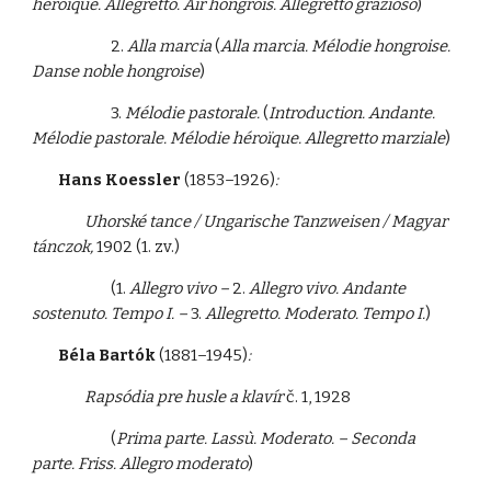
héroïque. Allegretto. Air hongrois. Allegretto grazioso
)
2.
Alla marcia
(
Alla marcia. Mélodie hongroise.
Danse noble hongroise
)
3.
Mélodie pastorale.
(
Introduction. Andante.
Mélodie pastorale. Mélodie héroïque.
Allegretto marziale
)
Hans Koessler
(1853–1926)
:
Uhorské tance / Ungarische Tanzweisen / Magyar
tánczok,
1902 (1. zv.)
(1.
Allegro vivo –
2.
Allegro vivo. Andante
sostenuto. Tempo I. –
3.
Allegretto. Moderato. Tempo I.
)
Béla Bartók
(1881–1945)
:
Rapsódia pre husle a klavír
č. 1, 1928
(
Prima parte. Lassù. Moderato. – Seconda
parte. Friss. Allegro moderato
)