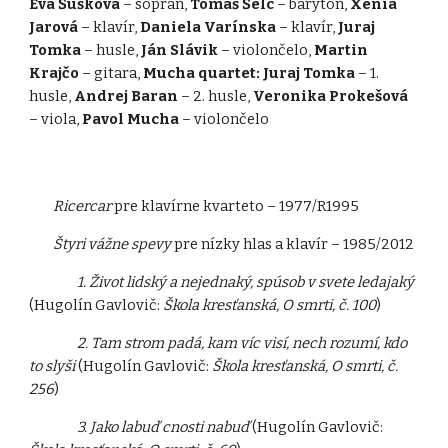
Eva Šušková
– soprán,
Tomáš Šelc
– barytón,
Xénia
Jarová
– klavír,
Daniela Varínska
– klavír,
Juraj
Tomka
– husle,
Ján Slávik
– violončelo,
Martin
Krajčo
– gitara,
Mucha quartet:
Juraj Tomka
– 1.
husle,
Andrej Baran
– 2. husle,
Veronika Prokešová
– viola,
Pavol Mucha
– violončelo
Ricercar
pre klavírne kvarteto – 1977/R1995
Štyri vážne spevy
pre nízky hlas a klavír – 1985/2012
1. Život lidský a nejednaký, spúsob v svete ledajaký
(Hugolín Gavlovič:
Škola kresťanská, O smrti, č. 100
)
2. Tam strom padá, kam víc visí, nech rozumí, kdo
to slyši
(Hugolín Gavlovič:
Škola kresťanská, O smrti, č.
256
)
3. Jako labuď cnosti nabuď
(Hugolín Gavlovič: