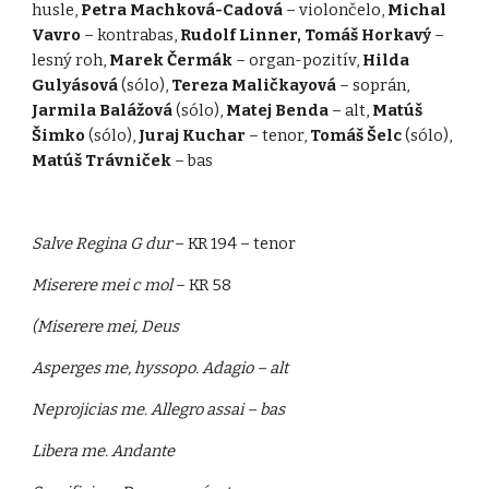
husle,
Petra Machková-Cadová
– violončelo,
Michal
Vavro
– kontrabas,
Rudolf Linner, Tomáš Horkavý
–
lesný roh,
Marek Čermák
– organ-pozitív,
Hilda
Gulyásová
(sólo),
Tereza Maličkayová
– soprán,
Jarmila Balážová
(sólo),
Matej Benda
– alt,
Matúš
Šimko
(sólo),
Juraj Kuchar
– tenor,
Tomáš Šelc
(sólo),
Matúš Trávniček
– bas
Salve Regina G dur
– KR 194 – tenor
Miserere mei c mol
– KR 58
(Miserere mei, Deus
Asperges me, hyssopo. Adagio – alt
Neprojicias me. Allegro assai – bas
Libera me. Andante