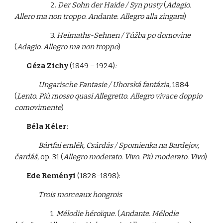
2.
Der Sohn der Haide / Syn pusty
(
Adagio.
Allero ma non troppo. Andante. Allegro alla zingara
)
3.
Heimaths-Sehnen / Túžba po domovine
(
Adagio. Allegro ma non troppo
)
Géza Zichy
(1849 – 1924)
:
Ungarische Fantasie / Uhorská fantázia,
1884
(
Lento. Più mosso quasi Allegretto. Allegro vivace doppio
comovimente
)
Béla Kéler
:
Bártfai emlék, Csárdás / Spomienka na Bardejov,
čardáš,
op. 31
(
Allegro moderato. Vivo. Più moderato. Vivo
)
Ede Reményi
(1828–1898):
Trois morceaux hongrois
1.
Mélodie héroïque.
(
Andante. Mélodie