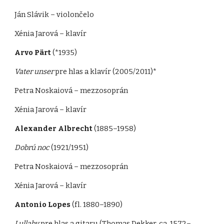
Ján Slávik – violončelo
Xénia Jarová – klavír
Arvo Pärt
(*1935)
Vater unser
pre hlas a klavír (2005/2011)*
Petra Noskaiová – mezzosoprán
Xénia Jarová – klavír
Alexander Albrecht
(1885–1958)
Dobrú noc
(1921/1951)
Petra Noskaiová – mezzosoprán
Xénia Jarová – klavír
Antonio Lopes
(fl. 1880–1890)
Lullaby
pre hlas a gitaru (Thomas Dekker, ca. 1572–