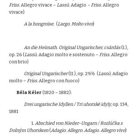
Friss.
Allegro vivace –
Lassù.
Adagio
– Friss.
Allegro
vivace)
A la hongroise.
(
Largo. Molto vivo
)
An die Heimath. Original Ungarischer, csárdás
(I.),
op. 26 (
Lassù.
Adagio molto e sostenuto –
Friss.
Allegro
con brio)
Original Ungarischer
(II.), op. 29/6 (
Lassù.
Adagio
molto –
Friss.
Allegro con fuoco)
Béla Kéler
(1820 – 1882):
Drei ungarische Idyllen / Tri uhorské idyly,
op. 134,
1881
1.
Abschied von Nieder-Ungarn / Rozlúčka s
Dolným Uhorskom
(
Adagio. Allegro. Adagio. Allegro vivo
)