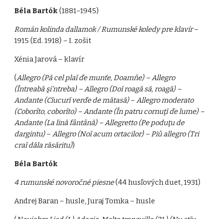
Béla Bartók
(1881–1945)
Román kolinda dallamok / Rumunské koledy pre klavír
–
1915 (Ed. 1918) – I. zošit
Xénia Jarová – klavír
(
Allegro (Pă cel plaĭ ďe munťe, Doamňe) – Allegro
(Întreabă şi’ntreba) – Allegro (Doĭ roagă să, roagă) –
Andante (Cĭucurĭ verďe de mătasă)
–
Allegro moderato
(Coborîto, coborîto) – Andante (În patru cornuţĭ ďe lume) –
Andante (La lină fântână) – Allegretto (Pe poduţu de
dargintu)
–
Allegro (Noĭ acum ortacilor) – Piů allegro (Tri
craĭ dăla răsăritu)
)
Béla Bartók
4 rumunské novoročné piesne
(44 husľových duet, 1931)
Andrej Baran – husle, Juraj Tomka – husle