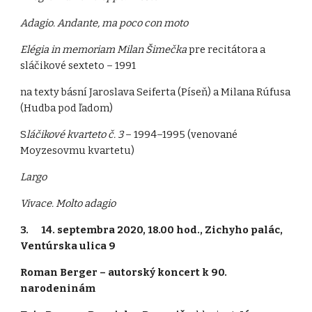
Adagio. Andante, ma poco con moto
Elégia in memoriam Milan Šimečka
pre recitátora a
sláčikové sexteto – 1991
na texty básní Jaroslava Seiferta (Píseň) a Milana Rúfusa
(Hudba pod ľadom)
S
láčikové kvarteto č. 3
– 1994–1995 (venované
Moyzesovmu kvartetu)
Largo
Vivace. Molto adagio
3. 14. septembra 2020, 18.00 hod., Zichyho palác,
Ventúrska ulica 9
Roman Berger – autorský koncert k 90.
narodeninám