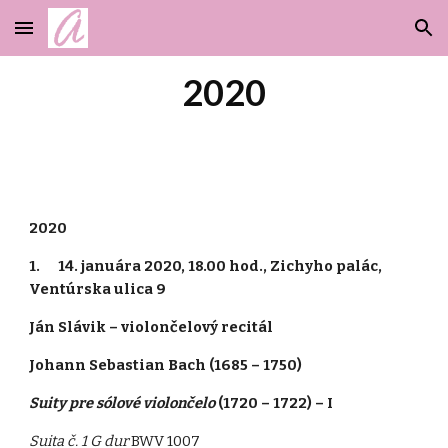
Skip to main content
Skip to navigation
2020
2020
1. 14. januára 2020, 18.00 hod., Zichyho palác,
Ventúrska ulica 9
Ján Slávik – violončelový recitál
Johann Sebastian Bach (1685 – 1750)
Suity pre sólové violončelo
(1720 – 1722) – I
Suita č. 1 G dur
BWV 1007