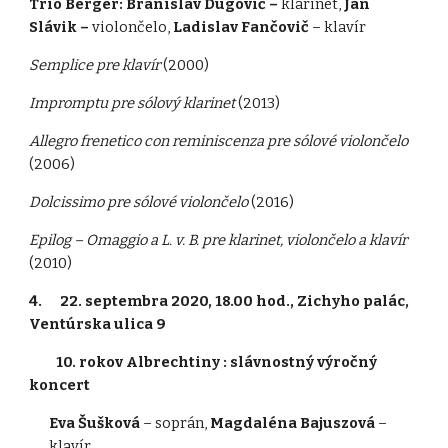
Trio Berger: Branislav Dugovič –
klarinet,
Ján
Slávik –
violončelo,
Ladislav Fančovič
– klavír
Semplice pre klavír
(2000)
Impromptu pre sólový klarinet
(2013)
Allegro frenetico con reminiscenza pre sólové violončelo
(2006)
Dolcissimo pre sólové violončelo
(2016)
Epilog – Omaggio a L. v. B. pre klarinet, violončelo a klavír
(2010)
4. 22. septembra 2020, 18.00 hod., Zichyho palác,
Ventúrska ulica 9
10. rokov Albrechtiny : slávnostný výročný
koncert
Eva Šušková
– soprán,
Magdaléna Bajuszová
–
klavír