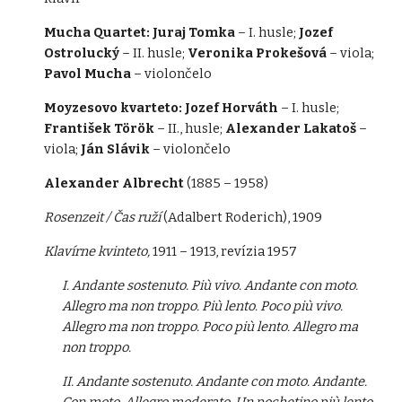
Mucha Quartet: Juraj Tomka
– I. husle;
Jozef
Ostrolucký
– II. husle;
Veronika Prokešová
– viola;
Pavol Mucha
– violončelo
Moyzesovo kvarteto: Jozef Horváth
– I. husle;
František Török
– II., husle;
Alexander Lakatoš
–
viola;
Ján Slávik
– violončelo
Alexander Albrecht
(1885 – 1958)
Rosenzeit / Čas ruží
(Adalbert Roderich), 1909
Klavírne kvinteto,
1911 – 1913, revízia 1957
I. Andante sostenuto. Più vivo. Andante con moto.
Allegro ma non troppo. Più lento. Poco più vivo.
Allegro ma non troppo. Poco più lento. Allegro ma
non troppo.
II. Andante sostenuto. Andante con moto. Andante.