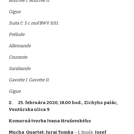
Bourrée I. Bourrée II.
Gigue
Suita č. 5 c mol
BWV 1011
Prélude
Allemande
Courante
Sarabande
Gavotte I. Gavotte II.
Gigue
2. 25. februára 2020, 18.00 hod., Zichyho palác,
Ventúrska ulica 9
Komorná tvorba Ivana Hrušovského
Mucha Quartet: Juraj Tomka
– 1. husle,
Jozef