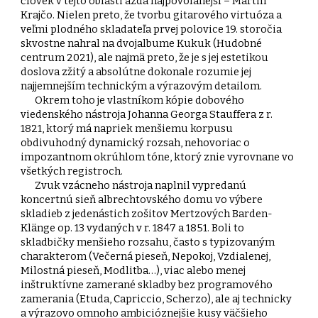
človek v tejto oblasti azda najpovolanejší – Martin
Krajčo. Nielen preto, že tvorbu gitarového virtuóza a
veľmi plodného skladateľa prvej polovice 19. storočia
skvostne nahral na dvojalbume Kukuk (Hudobné
centrum 2021), ale najmä preto, že je s jej estetikou
doslova zžitý a absolútne dokonale rozumie jej
najjemnejším technickým a výrazovým detailom.
Okrem toho je vlastníkom kópie dobového
viedenského nástroja Johanna Georga Stauffera z r.
1821, ktorý má napriek menšiemu korpusu
obdivuhodný dynamický rozsah, nehovoriac o
impozantnom okrúhlom tóne, ktorý znie vyrovnane vo
všetkých registroch.
Zvuk vzácneho nástroja naplnil vypredanú
koncertnú sieň albrechtovského domu vo výbere
skladieb z jedenástich zošitov Mertzových Barden-
Klänge op. 13 vydaných v r. 1847 a 1851. Boli to
skladbičky menšieho rozsahu, často s typizovaným
charakterom (Večerná pieseň, Nepokoj, Vzdialenej,
Milostná pieseň, Modlitba…), viac alebo menej
inštruktívne zamerané skladby bez programového
zamerania (Etuda, Capriccio, Scherzo), ale aj technicky
a výrazovo omnoho ambicióznejšie kusy väčšieho