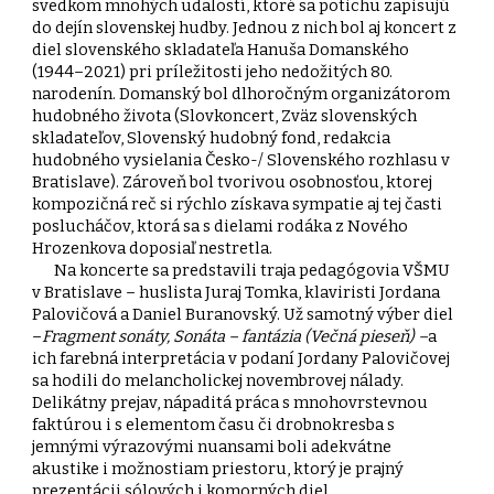
svedkom mnohých udalostí, ktoré sa potichu zapisujú
do dejín slovenskej hudby. Jednou z nich bol aj koncert z
diel slovenského skladateľa Hanuša Domanského
(1944–2021) pri príležitosti jeho nedožitých 80.
narodenín. Domanský bol dlhoročným organizátorom
hudobného života (Slovkoncert, Zväz slovenských
skladateľov, Slovenský hudobný fond, redakcia
hudobného vysielania Česko-/ Slovenského rozhlasu v
Bratislave). Zároveň bol tvorivou osobnosťou, ktorej
kompozičná reč si rýchlo získava sympatie aj tej časti
poslucháčov, ktorá sa s dielami rodáka z Nového
Hrozenkova doposiaľ nestretla.
Na koncerte sa predstavili traja pedagógovia VŠMU
v Bratislave – huslista Juraj Tomka, klaviristi Jordana
Palovičová a Daniel Buranovský. Už samotný výber diel
–
Fragment sonáty, Sonáta – fantázia (Večná pieseň) –
a
ich farebná interpretácia v podaní Jordany Palovičovej
sa hodili do melancholickej novembrovej nálady.
Delikátny prejav, nápaditá práca s mnohovrstevnou
faktúrou i s elementom času či drobnokresba s
jemnými výrazovými nuansami boli adekvátne
akustike i možnostiam priestoru, ktorý je prajný
prezentácii sólových i komorných diel.