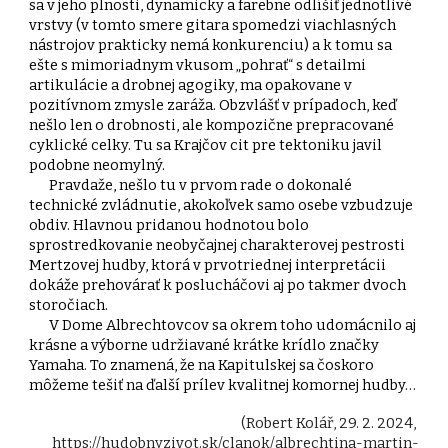
sa v jeho plnosti, dynamicky a farebne odlíšiť jednotlivé
vrstvy (v tomto smere gitara spomedzi viachlasných
nástrojov prakticky nemá konkurenciu) a k tomu sa
ešte s mimoriadnym vkusom „pohrať“ s detailmi
artikulácie a drobnej agogiky, ma opakovane v
pozitívnom zmysle zaráža. Obzvlášť v prípadoch, keď
nešlo len o drobnosti, ale kompozične prepracované
cyklické celky. Tu sa Krajčov cit pre tektoniku javil
podobne neomylný.
Pravdaže, nešlo tu v prvom rade o dokonalé
technické zvládnutie, akokoľvek samo osebe vzbudzuje
obdiv. Hlavnou pridanou hodnotou bolo
sprostredkovanie neobyčajnej charakterovej pestrosti
Mertzovej hudby, ktorá v prvotriednej interpretácii
dokáže prehovárať k poslucháčovi aj po takmer dvoch
storočiach.
V Dome Albrechtovcov sa okrem toho udomácnilo aj
krásne a výborne udržiavané krátke krídlo značky
Yamaha. To znamená, že na Kapitulskej sa čoskoro
môžeme tešiť na ďalší prílev kvalitnej komornej hudby…
(
Robert Kolář
,
29. 2. 2024
,
https://hudobnyzivot.sk/clanok/albrechtina-martin-