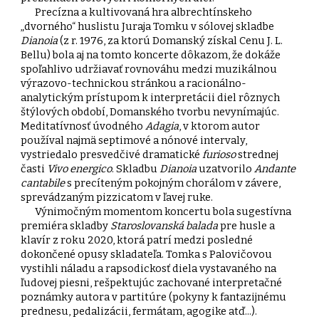
Precízna a kultivovaná hra albrechtínskeho
„dvorného“ huslistu Juraja Tomku v sólovej skladbe
Dianoia
(z r. 1976, za ktorú Domanský získal Cenu J. L.
Bellu) bola aj na tomto koncerte dôkazom, že dokáže
spoľahlivo udržiavať rovnováhu medzi muzikálnou
výrazovo-technickou stránkou a racionálno-
analytickým prístupom k interpretácii diel rôznych
štýlových období, Domanského tvorbu nevynímajúc.
Meditatívnosť úvodného
Adagia
, v ktorom autor
používal najmä septimové a nónové intervaly,
vystriedalo presvedčivé dramatické
furioso
strednej
časti
Vivo energico
. Skladbu
Dianoia
uzatvorilo
Andante
cantabile
s precíteným pokojným chorálom v závere,
sprevádzaným pizzicatom v ľavej ruke.
Výnimočným momentom koncertu bola sugestívna
premiéra skladby
Staroslovanská balada
pre husle a
klavír z roku 2020, ktorá patrí medzi posledné
dokončené opusy skladateľa. Tomka s Palovičovou
vystihli náladu a rapsodickosť diela vystavaného na
ľudovej piesni, rešpektujúc zachované interpretačné
poznámky autora v partitúre (pokyny k fantazijnému
prednesu, pedalizácii, fermátam, agogike atď...).