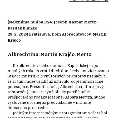
(Ne)známa hudba
1
/24:
Joseph Kaspar Mertz -
Bardenklänge
2
8
.
2
. 2024 Bratislava, Dom Albrechtovcov,
Martin
Krajčo
Albrechtina: Martin Krajčo, Mertz
Do albrechtovského domu na Kapitulskej sa po
mnohých rokoch vrátil duch domáceho muzicírovania.
Stav rekonštrukcie vnútorných priestorov naznačuje,
že sa tam môže usadiť už natrvalo, čo je mimoriadne
potešujúce. Presídlila doň aj Albrechtina, ktorej prvý
tohtoročný koncert symbolicky patril hudbe
prešporského rodáka Josepha Kaspara Mertza, hudbe
vyslovene určenej na predvádzanie v intimite
domáceho prostredia.
Jediným interpretačným protagonistom večera bol