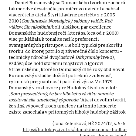
Daniel Buranovský sa Domanského tvorbou zaoberá
takmer dve desaťročia, premiérovo uviedol a nahral
viaceré jeho diela. Štyri klavírne portréty z r. 2005–
2010 (
Con fantasia, Nostalgický salónny valčík, Reč
vtákov, Slovakofónia)
boli ukážkou par excellence
Domanského hudobnej reči, ktorá sa (cca od r. 2000)
viac prikláňala k tonalite než k preferencii
avantgardných prístupov. Tie boli typické pre skoršiu
tvorbu, do ktorej patrilo aj záverečné číslo koncertu –
technicky náročné dvojčasťové
Dithyramby
(1980),
vzdávajúce hold starému majstrovi a Igorovi
Stravinskému, ktorého Domanský dlhé roky obdivoval.
Buranovský skladbe dožičil potrebnú zvukovosť,
rytmickú pregnantnosť i patričný výraz. V r. 1979
Domanský v rozhovore pre Hudobný život uviedol :
„Som presvedčený, že bez hlbokého zážitku nemôže
existovať sila umeleckej výpovede.“
A ja si dovolím tvrdiť,
že silná výpoveď troch umelcov na tomto koncerte
zaiste zanechala v prítomných hlboký hudobný zážitok.
(Jana Zelenková, HŽ 2024/12, s. 5-6,
https://hudobnyzivot.sk/clanok/neznama-hudba-
hanusa-domanskeho
)