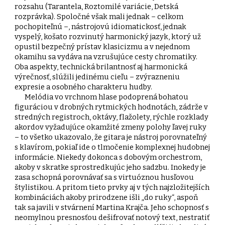
rozsahu (Tarantela, Roztomilé variácie, Detská
rozprávka). Spoločné však mali jednak – celkom
pochopiteľnú –, nástrojovú idiomatickosť, jednak
vyspelý, košato rozvinutý harmonický jazyk, ktorý už
opustil bezpečný prístav klasicizmu a v nejednom
okamihu sa vydáva na vzrušujúce cesty chromatiky.
Oba aspekty, technická brilantnosť aj harmonická
výrečnosť, slúžili jedinému cieľu – zvýrazneniu
expresie a osobného charakteru hudby.
Melódia vo vrchnom hlase podoprená bohatou
figuráciou v drobných rytmických hodnotách, zádrže v
stredných registroch, oktávy, flažolety, rýchle rozklady
akordov vyžadujúce okamžité zmeny polohy ľavej ruky
– to všetko ukazovalo, že gitara je nástroj porovnateľný
s klavírom, pokiaľ ide o tlmočenie komplexnej hudobnej
informácie. Niekedy dokonca s dobovým orchestrom,
akoby v skratke sprostredkujúc jeho sadzbu. Inokedy je
zasa schopná porovnávať sa s virtuóznou husľovou
štylistikou. A pritom tieto prvky aj v tých najzložitejších
kombináciách akoby prirodzene išli „do ruky“, aspoň
tak sa javili v stvárnení Martina Krajča. Jeho schopnosť s
neomylnou presnosťou dešifrovať notový text, nestratiť