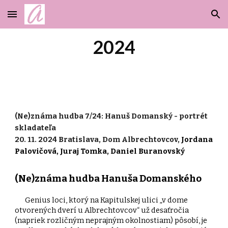
Skip to main content
Skip to navigation
2024
(Ne)známa hudba
7
/2
4
: Hanuš Domanský - portrét
skladat
eľa
20. 11. 2024 Bratislava, Dom Albrechtovcov,
Jordana
Palovičová, Juraj Tomka,
Daniel Buranovský
(Ne)známa hudba Hanuša Domanského
Genius loci, ktorý na Kapitulskej ulici „v dome
otvorených dverí u Albrechtovcov“ už desaťročia
(napriek rozličným neprajným okolnostiam) pôsobí, je