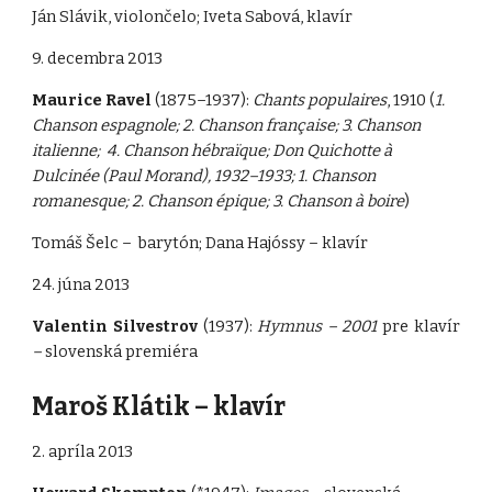
Ján Slávik, violončelo; Iveta Sabová, klavír
9. decembra 2013
Maurice Ravel
(1875–1937):
Chants populaires
, 1910 (
1.
Chanson espagnole; 2. Chanson française; 3. Chanson
italienne; 4. Chanson hébraïque; Don Quichotte à
Dulcinée (Paul Morand), 1932–1933; 1. Chanson
romanesque; 2. Chanson épique; 3. Chanson à boire
)
Tomáš Šelc – barytón; Dana Hajóssy – klavír
24. júna 2013
Valentin Silvestrov
(1937):
Hymnus – 2001
pre klavír
–
slovenská premiéra
Maroš Klátik – klavír
2. apríla 2013