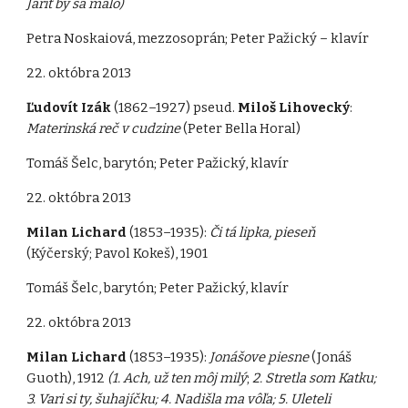
Jariť by sa malo)
Petra Noskaiová, mezzosoprán; Peter Pažický – klavír
22. októbra 2013
Ľudovít Izák
(1862–1927) pseud.
Miloš Lihovecký
:
Materinská reč v cudzine
(Peter Bella Horal)
Tomáš Šelc, barytón; Peter Pažický, klavír
22. októbra 2013
Milan Lichard
(1853–1935):
Či tá lipka, pieseň
(Kýčerský; Pavol Kokeš), 1901
Tomáš Šelc, barytón; Peter Pažický, klavír
22. októbra 2013
Milan Lichard
(1853–1935):
Jonášove piesne
(Jonáš
Guoth), 1912
(1.
Ach, už ten môj milý
;
2. Stretla som Katku;
3. Vari si ty, šuhajíčku; 4. Nadišla ma vôľa; 5. Uleteli