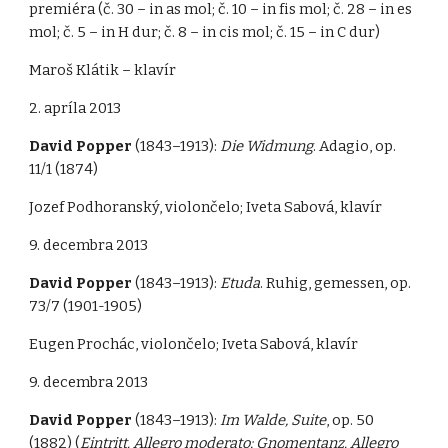
premiéra (č. 30 – in as mol; č. 10 – in fis mol; č. 28 – in es
mol; č. 5 – in H dur; č. 8 – in cis mol; č. 15 – in C dur)
Maroš Klátik – klavír
2. apríla 2013
David Popper
(1843–1913):
Die Widmung
. Adagio, op.
11/1 (1874)
Jozef Podhoranský, violončelo; Iveta Sabová, klavír
9. decembra 2013
David Popper
(1843–1913):
Etuda
. Ruhig, gemessen, op.
73/7 (1901-1905)
Eugen Prochác, violončelo; Iveta Sabová, klavír
9. decembra 2013
David Popper
(1843–1913):
Im Walde, Suite
, op. 50
(1882) (
Eintritt. Allegro moderato; Gnomentanz. Allegro