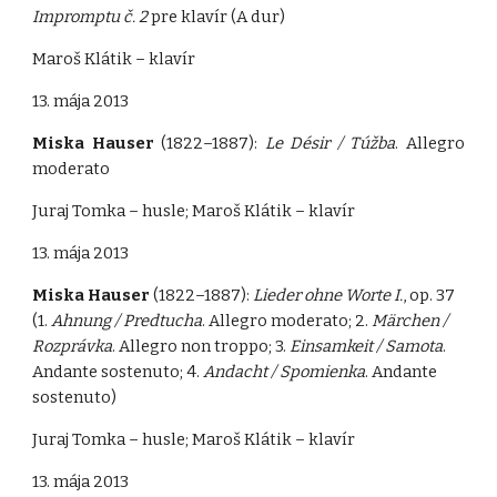
Impromptu č. 2
pre klavír (A dur)
Maroš Klátik – klavír
13. mája 2013
Miska Hauser
(1822–1887):
Le Désir / Túžba
. Allegro
moderato
Juraj Tomka – husle; Maroš Klátik – klavír
13. mája 2013
Miska Hauser
(1822–1887):
Lieder ohne Worte I.
, op. 37
(1.
Ahnung / Predtucha
. Allegro moderato; 2.
Märchen /
Rozprávka
. Allegro non troppo; 3.
Einsamkeit / Samota
.
Andante sostenuto; 4.
Andacht / Spomienka
. Andante
sostenuto)
Juraj Tomka – husle; Maroš Klátik – klavír
13. mája 2013