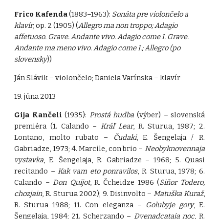
Frico Kafenda
(1883–1963):
Sonáta pre violončelo a
klavír
, op. 2 (1905) (
Allegro ma non troppo; Adagio
affetuoso. Grave. Andante vivo. Adagio come I. Grave.
Andante ma meno vivo. Adagio come I.; Allegro (po
slovensky
))
Ján Slávik – violončelo; Daniela Varínska – klavír
19. júna 2013
Gija Kančeli
(1935):
Prostá hudba
(výber)
–
slovenská
premiéra (1. Calando –
Kráľ Lear
, R. Sturua, 1987; 2.
Lontano, molto rubato –
Čudaki
, E. Šengelaja / R.
Gabriadze, 1973; 4. Marcile, con brio –
Neobyknovennaja
vystavka
, E. Šengelaja, R. Gabriadze – 1968; 5. Quasi
recitando –
Kak vam eto ponravilos
, R. Sturua, 1978; 6.
Calando –
Don Quijot
, R. Čcheidze 1986 (
Siňor Todero,
chozjain
, R. Sturua 2002); 9. Disinvolto –
Matuška Kuraž
,
R. Sturua 1988; 11. Con eleganza –
Golubyje gory
, E.
Šengelaja, 1984; 21. Scherzando –
Dvenadcataja noc
, R.