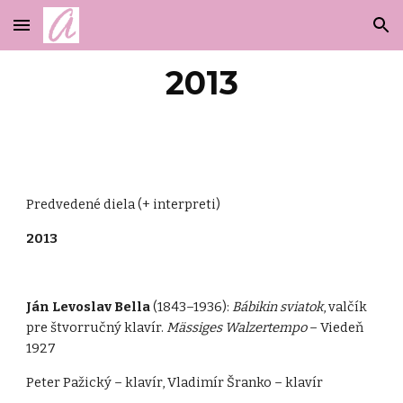
Skip to main content
Skip to navigation
2013
Predvedené diela (+ interpreti)
2013
Ján Levoslav Bella
(1843–1936):
Bábikin sviatok
, valčík
pre štvorručný klavír.
Mässiges Walzertempo
– Viedeň
1927
Peter Pažický – klavír, Vladimír Šranko – klavír