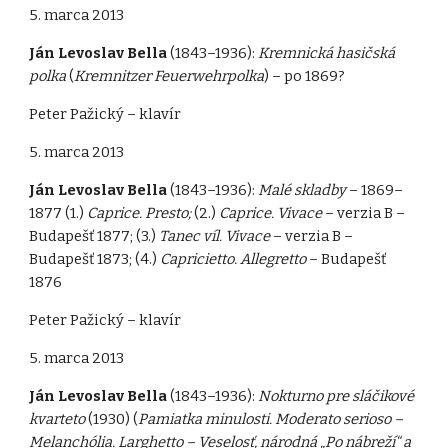
5. marca 2013
Ján Levoslav Bella
(1843–1936):
Kremnická hasičská
polka
(
Kremnitzer Feuerwehrpolka
) – po 1869?
Peter Pažický – klavír
5. marca 2013
Ján Levoslav Bella
(1843–1936):
Malé skladby
– 1869–
1877 (1.)
Caprice. Presto;
(2.)
Caprice. Vivace
– verzia B –
Budapešť 1877; (3.)
Tanec víl. Vivace
– verzia B –
Budapešť 1873; (4.)
Capricietto. Allegretto
– Budapešť
1876
Peter Pažický – klavír
5. marca 2013
Ján Levoslav Bella
(1843–1936):
Nokturno pre sláčikové
kvarteto
(1930) (
Pamiatka minulosti. Moderato serioso –
Melanchólia. Larghetto – Veselosť, národná „Po nábreží“ a