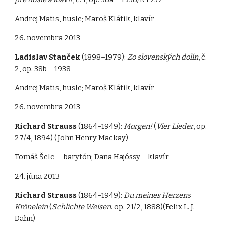
Andrej Matis, husle; Maroš Klátik, klavír
26. novembra 2013
Ladislav Stanček
(1898–1979):
Zo slovenských dolín
, č.
2, op. 38b – 1938
Andrej Matis, husle; Maroš Klátik, klavír
26. novembra 2013
Richard Strauss
(1864–1949):
Morgen!
(
Vier Lieder
, op.
27/4, 1894) (John Henry Mackay)
Tomáš Šelc – barytón; Dana Hajóssy – klavír
24. júna 2013
Richard Strauss
(1864–1949):
Du meines Herzens
Krönelein
(
Schlichte Weisen
. op. 21/2, 1888)(Felix L. J.
Dahn)