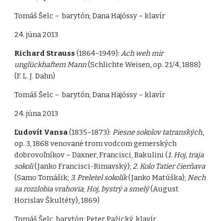
Tomáš Šelc – barytón; Dana Hajóssy – klavír
24. júna 2013
Richard Strauss
(1864–1949):
Ach weh mir
unglückhaftem Mann
(Schlichte Weisen, op. 21/4, 1888)
(F. L. J. Dahn)
Tomáš Šelc – barytón; Dana Hajóssy – klavír
24. júna 2013
Ľudovít Vansa
(1835–1873):
Piesne sokolov tatranských
,
op. 3, 1868 venované trom vodcom gemerských
dobrovoľníkov – Daxner, Francisci, Bakulini (
1. Hoj, traja
sokoli
(Janko Francisci-Rimavský);
2.
Kolo Tatier čierňava
(Samo Tomášik;
3.
Preletel sokolík
(Janko Matúška);
Nech
sa rozzlobia vrahovia
;
Hoj, bystrý a smelý
(August
Horislav Škultéty), 1869)
Tomáš Šelc, barytón; Peter Pažický, klavír