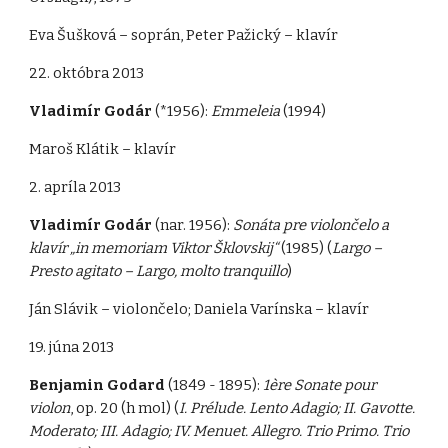
Eva Šušková – soprán, Peter Pažický – klavír
22. októbra 2013
Vladimír Godár
(*1956):
Emmeleia
(1994)
Maroš Klátik – klavír
2. apríla 2013
Vladimír Godár
(nar. 1956):
Sonáta pre violončelo a
klavír „in memoriam Viktor Šklovskij“
(1985) (
Largo –
Presto agitato – Largo, molto tranquillo
)
Ján Slávik – violončelo; Daniela Varínska – klavír
19. júna 2013
Benjamin Godard
(1849 - 1895):
1ère Sonate pour
violon
, op. 20 (h mol) (
I. Prélude. Lento Adagio; II. Gavotte.
Moderato; III. Adagio; IV. Menuet. Allegro. Trio Primo. Trio