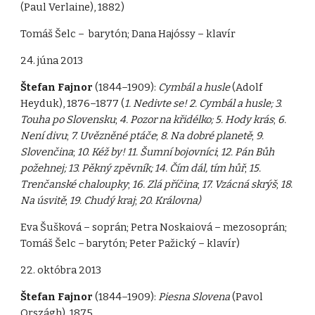
(Paul Verlaine), 1882)
Tomáš Šelc – barytón; Dana Hajóssy – klavír
24. júna 2013
Štefan Fajnor
(1844–1909):
Cymbál a husle
(Adolf
Heyduk), 1876–1877 (
1. Nedivte se! 2. Cymbál a husle; 3.
Touha po Slovensku
;
4. Pozor na křidélko; 5. Hody krás
;
6.
Není divu
;
7. Uvězněné ptáče
;
8. Na dobré planetě
;
9.
Slovenčina
;
10. Kéž by! 11. Šumní bojovníci
;
12. Pán Bůh
požehnej; 13. Pěkný zpěvník; 14. Čím dál, tím hůř
;
15.
Trenčanské chaloupky
;
16. Zlá příčina
;
17. Vzácná skrýš
;
18.
Na úsvitě
;
19. Chudý kraj
;
20. Královna)
Eva Šušková – soprán; Petra Noskaiová – mezosoprán;
Tomáš Šelc – barytón; Peter Pažický – klavír)
22. októbra 2013
Štefan Fajnor
(1844–1909):
Piesna Slovena
(Pavol
Országh), 1875