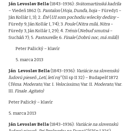
Ján Levoslav Bella
(1843–1936):
Svätomartinská kadrila
– Viedeň 1862 (1.
Pantalon
(
Hoja, Dunďa, hoja
– Füredy1 –
Ján Kollár I, 3); 2.
Été
(
Už som pochodiu wšecky dediny
–
Füredy 9, Ján Kollár I, 74); 3.
Poule
(
Nitra milá, Nitra
–
Füredy 3, Ján Kollár I, 29); 4.
Trénis
(
Nebuď smutná
–
Sucháň 7); 5.
Pastourelle
; 6.
Finale
(
Dobrú noc, má milá
))
Peter Pažický – klavír
5. marca 2013
Ján Levoslav Bella
(1843–1936):
Variácie na slovenskú
ľudovú pieseň „Letí, letí roj“
(Sl sp II 32) – Budapešť 1872
(
Téma. Moderato;
Var. I.
Velocissimo;
Var. II.
Moderato;
Var.
III.
Finale. Agitato)
Peter Pažický – klavír
5. marca 2013
Ján Levoslav Bella
(1843–1936):
Variácie na slovenskú