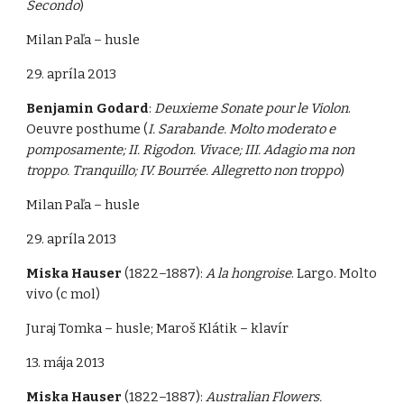
Secondo
)
Milan Paľa – husle
29. apríla 2013
Benjamin Godard
:
Deuxieme Sonate pour le Violon
.
Oeuvre posthume (
I. Sarabande. Molto moderato e
pomposamente; II. Rigodon. Vivace; III. Adagio ma non
troppo. Tranquillo; IV. Bourrée. Allegretto non troppo
)
Milan Paľa – husle
29. apríla 2013
Miska Hauser
(1822–1887):
A la hongroise
. Largo. Molto
vivo (c mol)
Juraj Tomka – husle; Maroš Klátik – klavír
13. mája 2013
Miska Hauser
(1822–1887):
Australian Flowers.