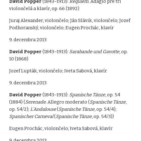
David Popper
(1843–1913):
Requiem
. Adagio pre tri
violončelá a klavír, op. 66 (1892)
Juraj Alexander, violončelo; Ján Slávik, violončelo; Jozef
Podhoranský, violončelo; Eugen Prochác, klavír
9. decembra 2013
David Popper
(1843–1913):
Sarabande und Gavotte
, op.
10 (1868)
Jozef Lupták, violončelo; Iveta Sabová, klavír
9. decembra 2013
David Popper
(1843–1913):
Spanische Tänze
, op. 54
(1884) (
Serenade
. Allegro moderato (
Spanische Tänze
,
op. 54/2);
L’Andalouse
(
Spanische Tänze
, op. 54/4);
Spanischer Carneval
(
Spanische Tänze
, op. 54/3))
Eugen Prochác, violončelo; Iveta Sabová, klavír
9. decembra 2013