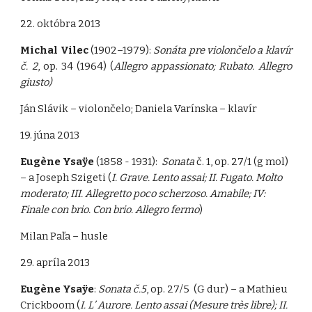
22. októbra 2013
Michal Vilec
(1902–1979):
Sonáta pre violončelo a klavír
č. 2
, op. 34 (1964) (
Allegro appassionato; Rubato. Allegro
giusto)
Ján Slávik – violončelo; Daniela Varínska – klavír
19. júna 2013
Eugène Ysaÿe
(1858 - 1931):
Sonata
č. 1, op. 27/1 (g mol)
– a Joseph Szigeti (
I. Grave. Lento assai; II. Fugato. Molto
moderato; III. Allegretto poco scherzoso. Amabile; IV:
Finale con brio. Con brio. Allegro fermo
)
Milan Paľa – husle
29. apríla 2013
Eugène Ysaÿe
:
Sonata č.5
, op. 27/5 (G dur) – a Mathieu
Crickboom (
I. L’ Aurore. Lento assai (Mesure très libre); II.