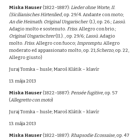
Miska Hauser
(1822–1887):
Lieder ohne Worte, II.
(Sicilianisches Hirtenlied
, op. 29/4. Andante con moto;
An die Heimath
.
Original Ungarischer
. (I.), op. 26.;
Lassù
.
Adagio molto e sostenuto.
Friss
. Allegro con brio.;
Original Ungarischrer
(II.). , op. 29/6;
Lassù
. Adagio
molto.
Friss
. Allegro con fuoco;
Impromptu
. Allegro
moderato ed appassionato molto, op. 21;
Scherzo
, op. 22,
Allegro giusto)
Juraj Tomka – husle; Maroš Klátik – klavír
13. mája 2013
Miska Hauser
(1822–1887):
Pensée fugitive
, op. 57
(
Allegretto con moto
)
Juraj Tomka – husle; Maroš Klátik – klavír
13. mája 2013
Miska Hauser
(1822–1887):
Rhapsodie Ecossaise
, op. 47