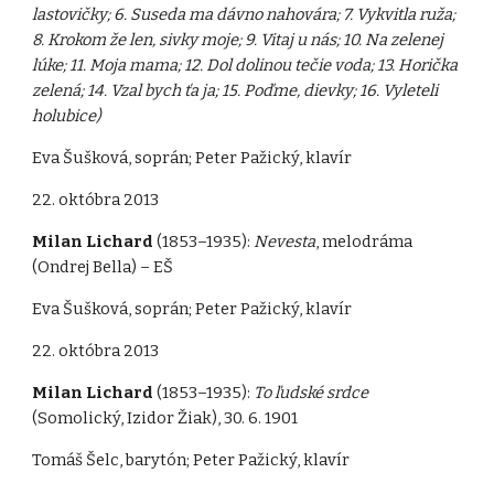
lastovičky; 6. Suseda ma dávno nahovára; 7. Vykvitla ruža;
8. Krokom že len, sivky moje; 9. Vitaj u nás; 10. Na zelenej
lúke; 11. Moja mama; 12. Dol dolinou tečie voda; 13. Horička
zelená; 14. Vzal bych ťa ja; 15. Poďme, dievky; 16. Vyleteli
holubice)
Eva Šušková, soprán; Peter Pažický, klavír
22. októbra 2013
Milan Lichard
(1853–1935):
Nevesta
, melodráma
(Ondrej Bella) – EŠ
Eva Šušková, soprán; Peter Pažický, klavír
22. októbra 2013
Milan Lichard
(1853–1935):
To ľudské srdce
(Somolický, Izidor Žiak), 30. 6. 1901
Tomáš Šelc, barytón; Peter Pažický, klavír