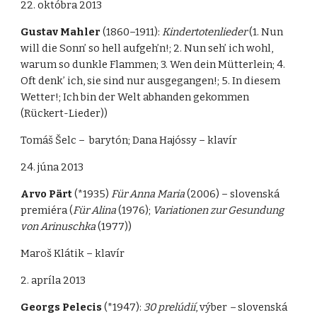
22. októbra 2013
Gustav Mahler
(1860–1911):
Kindertotenlieder
(1. Nun
will die Sonn’ so hell aufgeh’n!; 2. Nun seh’ ich wohl,
warum so dunkle Flammen; 3. Wen dein Mütterlein; 4.
Oft denk’ ich, sie sind nur ausgegangen!; 5. In diesem
Wetter!; Ich bin der Welt abhanden gekommen
(Rückert-Lieder))
Tomáš Šelc – barytón; Dana Hajóssy – klavír
24. júna 2013
Arvo Pärt
(*1935)
Für Anna Maria
(2006) – slovenská
premiéra (
Für Alina
(1976);
Variationen zur Gesundung
von Arinuschka
(1977))
Maroš Klátik – klavír
2. apríla 2013
Georgs Pelecis
(*1947):
30 prelúdií
, výber
–
slovenská