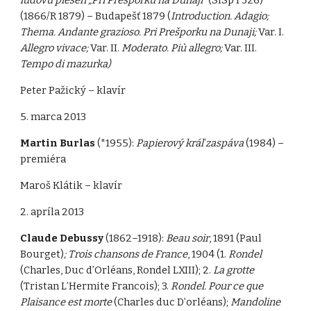
ľudovú pieseň „Pri Prešporku na Dunaji“
(SlSp I 326)
(1866/R 1879) – Budapešť 1879 (
Introduction. Adagio;
Thema. Andante grazioso. Pri Prešporku na Dunaji;
Var. I.
Allegro vivace;
Var. II.
Moderato. Più allegro;
Var. III.
Tempo di mazurka)
Peter Pažický – klavír
5. marca 2013
Martin Burlas
(*1955):
Papierový kráľ zaspáva
(1984) –
premiéra
Maroš Klátik – klavír
2. apríla 2013
Claude Debussy
(1862–1918):
Beau soir
, 1891 (Paul
Bourget)
; Trois chansons de France
, 1904 (1.
Rondel
(Charles, Duc d’Orléans, Rondel LXIII); 2.
La grotte
(Tristan L’Hermite Francois); 3.
Rondel. Pour ce que
Plaisance est morte
(Charles duc D’orléans);
Mandoline