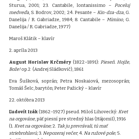
Sturua, 2001; 23. Cantabile, lontanissimo –
Poceluj
medveďa
, S. Bodrov, 2002; 24. Pesante –
Kin-dza-dza
, G.
Danelija / R. Gabriadze, 1984; 8. Cantabile –
Mimino
, G.
Danelija / R. Gabriadze, 1977)
Maroš Klátik – klavír
2. apríla 2013
August Horislav
Krčméry
(1822–1891):
Pieseň. Hojže,
Bože!
op.2 (Andrej Sládkovič), 1861
Eva Šušková, soprán; Petra Noskaiová, mezosoprán;
Tomáš Šelc, barytón; Peter Pažický – klavír
22. októbra 2013
Ľudovít Izák
(1862–1927) pseud. Miloš Lihovecký:
Kvet
na orgováne
, päť piesní pre stredný hlas (Hájomil), 1916
(1.
Kvet na orgováne;
2.
Tak ju prevrávali, tú mať
striebrohlavú;
3.
Nepozeraj večer
; 4.
Na ružové pole;
5.