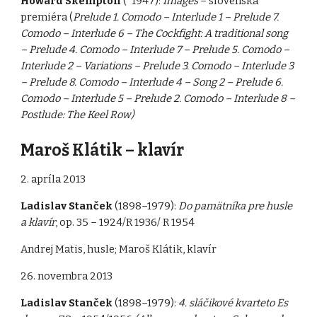
Howard Skempton
(*1947):
Images
– slovenská
premiéra (
Prelude 1. Comodo – Interlude 1 – Prelude 7.
Comodo – Interlude 6 – The Cockfight: A traditional song
– Prelude 4. Comodo – Interlude 7 – Prelude 5. Comodo –
Interlude 2 – Variations – Prelude 3. Comodo – Interlude 3
– Prelude 8. Comodo – Interlude 4 – Song 2 – Prelude 6.
Comodo – Interlude 5 – Prelude 2. Comodo – Interlude 8 –
Postlude: The Keel Row)
Maroš Klátik – klavír
2. apríla 2013
Ladislav Stanček
(1898–1979):
Do pamätníka pre husle
a klavír
, op. 35 – 1924/R 1936/ R 1954
Andrej Matis, husle; Maroš Klátik, klavír
26. novembra 2013
Ladislav Stanček
(1898–1979):
4. sláčikové kvarteto Es