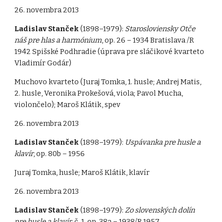
26. novembra 2013
Ladislav Stanček
(1898–1979):
Starosloviensky Otče
náš pre hlas a harmónium
, op. 26 – 1934 Bratislava /R
1942 Spišské Podhradie (úprava pre sláčikové kvarteto
Vladimír Godár)
Muchovo kvarteto (Juraj Tomka, 1. husle; Andrej Matis,
2. husle, Veronika Prokešová, viola; Pavol Mucha,
violončelo); Maroš Klátik, spev
26. novembra 2013
Ladislav Stanček
(1898–1979):
Uspávanka pre husle a
klavír
, op. 80b – 1956
Juraj Tomka, husle; Maroš Klátik, klavír
26. novembra 2013
Ladislav Stanček
(1898–1979):
Zo slovenských dolín
pre husle a klavír
, č. 1, op. 38a – 1938/R 1957