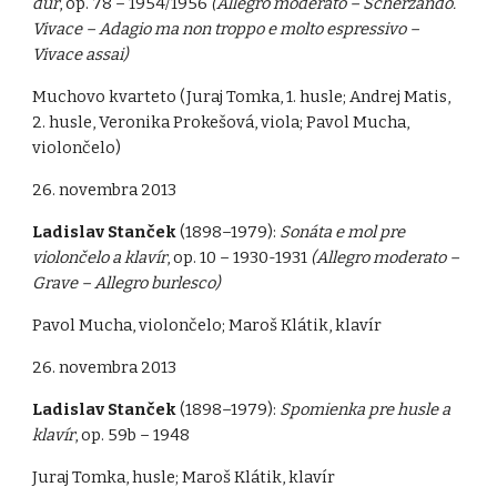
dur
, op. 78 – 1954/1956
(Allegro moderato – Scherzando.
Vivace – Adagio ma non troppo e molto espressivo –
Vivace assai)
Muchovo kvarteto (Juraj Tomka, 1. husle; Andrej Matis,
2. husle, Veronika Prokešová, viola; Pavol Mucha,
violončelo)
26. novembra 2013
Ladislav Stanček
(1898–1979):
Sonáta e mol pre
violončelo a klavír
, op. 10 – 1930-1931
(Allegro moderato –
Grave – Allegro burlesco)
Pavol Mucha, violončelo; Maroš Klátik, klavír
26. novembra 2013
Ladislav Stanček
(1898–1979):
Spomienka pre husle a
klavír
, op. 59b – 1948
Juraj Tomka, husle; Maroš Klátik, klavír